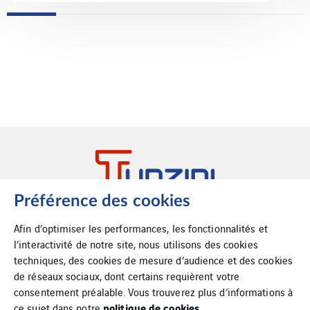
Préférence des cookies
27 – 29 rue des Hautes Pâtures
CS 10003 – 92732 Nanterre Cedex
Afin d’optimiser les performances, les fonctionnalités et
Tel :+33 1 74 54 45 00
l’interactivité de notre site, nous utilisons des cookies
Fax :+33 1 74 54 45 99
techniques, des cookies de mesure d’audience et des cookies
accueil@tunzini.fr
de réseaux sociaux, dont certains requièrent votre
consentement préalable. Vous trouverez plus d’informations à
politique de cookies.
ce sujet dans notre