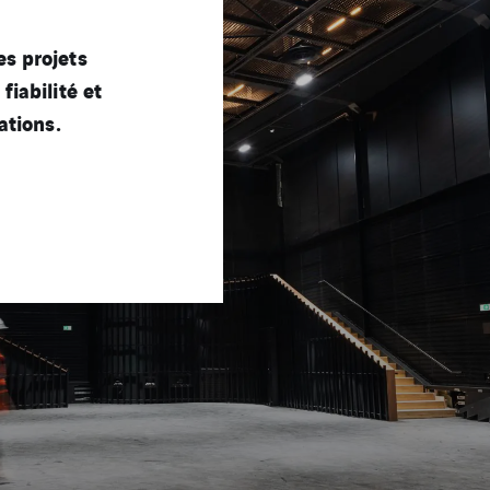
s projets
iabilité et
ations.