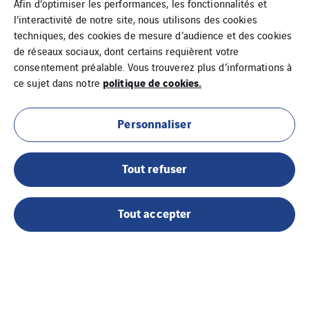
Afin d’optimiser les performances, les fonctionnalités et
Tel :+33 1 74 54 45 00
l’interactivité de notre site, nous utilisons des cookies
Fax :+33 1 74 54 45 99
techniques, des cookies de mesure d’audience et des cookies
accueil@tunzini.fr
de réseaux sociaux, dont certains requièrent votre
consentement préalable. Vous trouverez plus d’informations à
politique de cookies.
ce sujet dans notre
Personnaliser
Tout refuser
Cookies
Plan du site
Tout accepter
Mentions légales