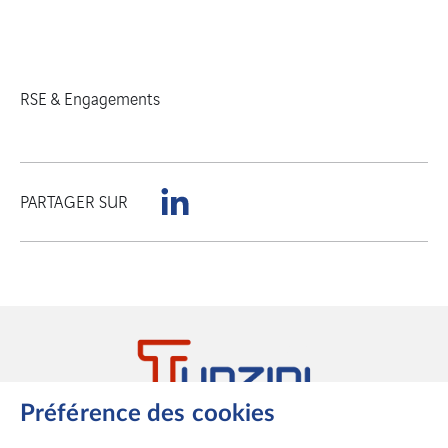
RSE & Engagements
PARTAGER SUR
Préférence des cookies
27 – 29 rue des Hautes Pâtures
CS 10003 – 92732 Nanterre Cedex