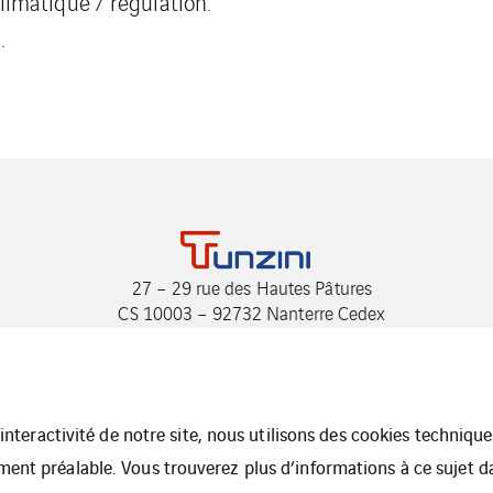
imatique / régulation.
.
27 – 29 rue des Hautes Pâtures
CS 10003 – 92732 Nanterre Cedex
Tel :+33 1 74 54 45 00
Fax :+33 1 74 54 45 99
accueil@tunzini.fr
l’interactivité de notre site, nous utilisons des cookies techniq
ment préalable. Vous trouverez plus d’informations à ce sujet 