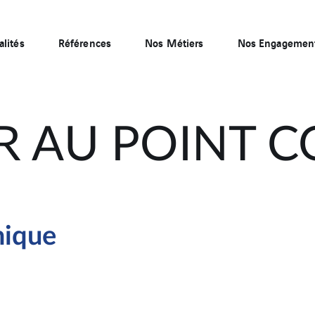
alités
Références
Nos Métiers
Nos Engagemen
R AU POINT C
hique